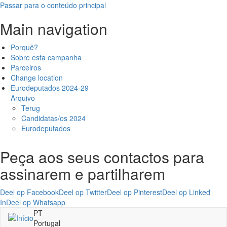
Passar para o conteúdo principal
Main navigation
Porquê?
Sobre esta campanha
Parceiros
Change location
Eurodeputados 2024-29
Arquivo
Terug
Candidatas/os 2024
Eurodeputados
Peça aos seus contactos para
assinarem e partilharem
Deel op Facebook
Deel op Twitter
Deel op Pinterest
Deel op Linked
In
Deel op Whatsapp
PT
Portugal