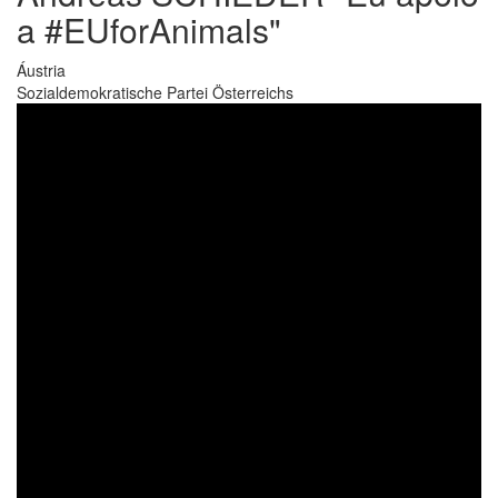
a #EUforAnimals"
Áustria
Sozialdemokratische Partei Österreichs