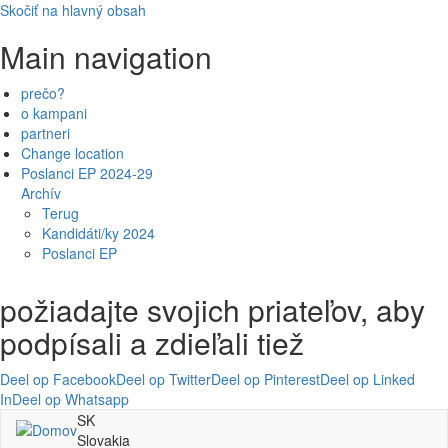
Skočiť na hlavný obsah
Main navigation
prečo?
o kampani
partneri
Change location
Poslanci EP 2024-29
Archív
Terug
Kandidáti/ky 2024
Poslanci EP
požiadajte svojich priateľov, aby
podpísali a zdieľali tiež
Deel op Facebook
Deel op Twitter
Deel op Pinterest
Deel op Linked
In
Deel op Whatsapp
SK
Slovakia