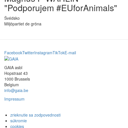
"Podporujem #EUforAnimals"
Švédsko
Miljöpartiet de gröna
Facebook
Twitter
Instagram
TikTok
E-mail
GAIA asbl
Hopstraat 43
1000 Brussels
Belgium
info@gaia.be
Impressum
zrieknutie sa zodpovednosti
súkromie
cookies