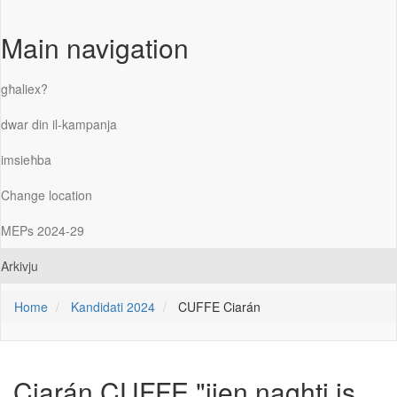
Main navigation
għaliex?
dwar din il-kampanja
imsieħba
Change location
MEPs 2024-29
Arkivju
Home
Kandidati 2024
CUFFE Ciarán
Ciarán CUFFE
"jien naghti is