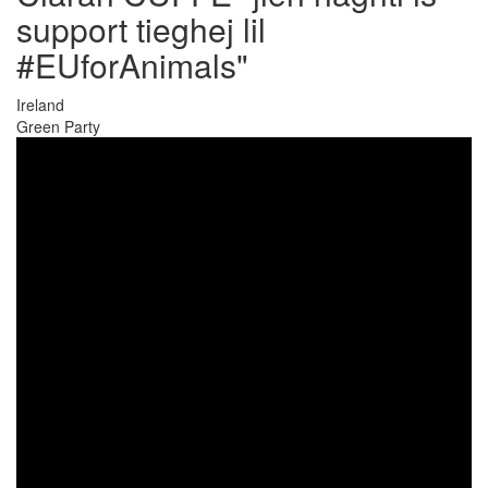
support tieghej lil
#EUforAnimals"
Ireland
Green Party