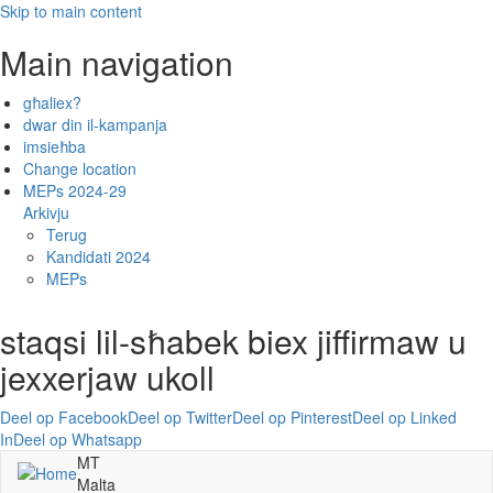
Skip to main content
Main navigation
għaliex?
dwar din il-kampanja
imsieħba
Change location
MEPs 2024-29
Arkivju
Terug
Kandidati 2024
MEPs
staqsi lil-sħabek biex jiffirmaw u
jexxerjaw ukoll
Deel op Facebook
Deel op Twitter
Deel op Pinterest
Deel op Linked
In
Deel op Whatsapp
MT
Malta