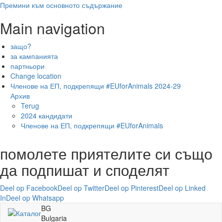
Премини към основното съдържание
Main navigation
защо?
за кампанията
партньори
Change location
Членове на ЕП, подкрепящи #EUforAnimals 2024-29
Архив
Terug
2024 кандидати
Членове на ЕП, подкрепящи #EUforAnimals
помолете приятелите си също
да подпишат и споделят
Deel op Facebook
Deel op Twitter
Deel op Pinterest
Deel op Linked
In
Deel op Whatsapp
BG
Bulgaria