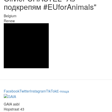
подкрепям #EUforAnimals"
Belgium
Renew
Facebook
Twitter
Instagram
TikTok
Е-поща
GAIA asbl
Hopstraat 43